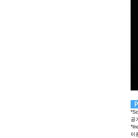
*S
공
*I
이