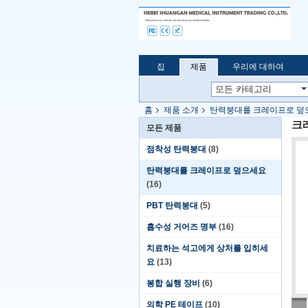
집
제품
우리에 대하여
홈
제품 소개
탄력붕대를 크레이프로 덮
크
모든 제품
점착성 탄력붕대
(8)
탄력붕대를 크레이프로 덮으세요
(16)
PBT 탄력붕대
(5)
흡수성 거어즈 명부
(16)
치료하는 석고에게 상처를 입히세
요
(13)
봉합 실행 장비
(6)
의학 PE 테이프
(10)