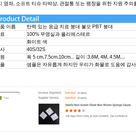
 염좌, 소프트 티슈 타박상, 관절통 또는 팽창을 위한 지원 주의를 위한
품 이름
탄력 있는 응급 치료 붕대 불모 PBT 붕대
재료
100% 무명실과 폴리에스테르
색
화이트 색
방사
40S/32S
차원
폭 5 cm,7.5cm,10cm... 길이 :3.6M, 4M, 4.5M....
샘플
샘플은 자유롭게 하지만 우리가 화물로 도움에 감