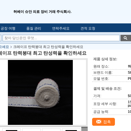
허베이 슈안 의료 장비 거래 주식회사.
공장 여행
품질 관리
연락주세요
견적 요청
으세요
크레이프 탄력붕대 최고 탄성력을 확인하세요
레이프 탄력붕대 최고 탄성력을 확인하세요
제품 상세 정보:
원래 장소:
허
브랜드 이름:
S
모델 번호:
P
결제 및 배송 조건:
가격:
$0
1
포장 세부 사항:
p
공급 능력:
1
접촉