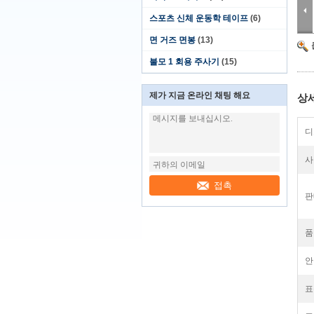
스포츠 신체 운동학 테이프
(6)
면 거즈 면봉
(13)
불모 1 회용 주사기
(15)
제가 지금 온라인 채팅 해요
상
디
사
접촉
판
품
안
표