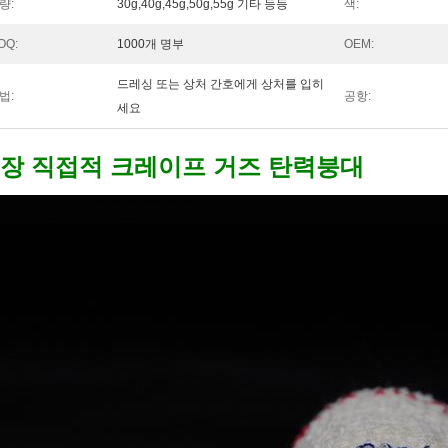
량:
30g,40g,45g,50g,55g 기타 등등
색:
OQ:
1000개 명부
OEM:
드레싱 또는 상처 간호에게 상처를 입히
법:
공항:
세요
장 직접적 크레이프 거즈 탄력붕대