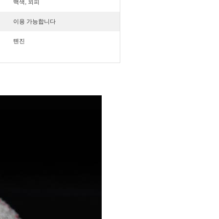
백색, 외피
이용 가능합니다
톈진