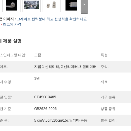
큰 이미지 :
크레이프 탄력붕대 최고 탄성력을 확인하세요
최고의 가격
세 제품 설명
스인페크팅 타입:
오존
특성:
이즈:
지름 1 센티미터, 2 센티미터, 3 센티미터
주식:
3년
매 수명:
재료:
질 인증:
CE/ISO13485
기구 분류:
전 기준:
GB2626-2006
상품 종류:
준 폭:
5 cm/7.5cm/10cm/15cm 기타 등등
표준 길이: