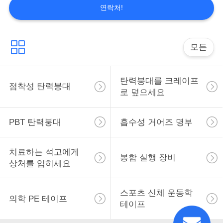
호를 위해 사용되는 의료용 거즈 시리즈, 비 우
연락처!
구
븐 시리즈, 흡수 면 시리즈, 붕대 시리즈에 대
하
한 우리의 주요 생산 초점.제품은 제한되고 흡
수하 면 가아제 거어즈 두루마리, 거즈 면봉,
모든
세
개복 스펀지, 거즈 볼, 비 우븐 면봉, 탄력붕대,
거어즈 붕대, 면 채워진 스펀지, 기관 개구술
요
스펀지, 흡수 면 울, 카튼 볼, 면 패드, 창상피
탄력붕대를 크레이프
점착성 탄력붕대
복재 패드, 테이프와 석고를 제외한 포함합니
로 덮으세요
다. 이러한 제품의 모두는 다중 사양에 이용할
사
수 있습니다 ; 불모이거나 비무균 패키지에서.
한편 우리는 또한 고객의 특정한 요청과 표본
PBT 탄력붕대
흡수성 거어즈 명부
이
에 따라 ...
트
치료하는 석고에게
봉합 실행 장비
맵
상처를 입히세요
스포츠 신체 운동학
PRIVACY
의학 PE 테이프
테이프
POLICY