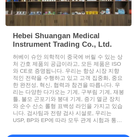
연
락
Hebei Shuangan Medical
주
Instrument Trading Co., Ltd.
세
허베이 슈안 의학적이 중국에 버릴 수 있는 상
요
처 간호 제품의 공급이라고, 모든 제품은 ISO
와 CE로 증명됩니다. 우리는 항상 시장 지향
적인 전략을 수행하고 있고 고객 집중화, 중요
인
한 완전성, 혁신, 협력과 참견을 따릅니다. 우
리는 다양한 다가오는 기계, 구부림 기계, 재봉
용
틀, 불모 곤포기와 붕대 기계, 증기 멸균 장치
문
와 순수 산소 롤형 표백성 라인을 가지고 있습
니다. 검사팀과 전량 검사 시설로, 우리는
을
USP, BP와 EP에 따라 모두 관계 시험과 통제
를 수행합니다. 치아이 버릴 수 있, 외과적이,
요
응급 치료, 재택 치료와 화장용인 넓게 상처 간