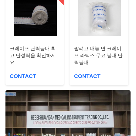
하
여
공
장
크레이프 탄력붕대 최
팔려고 내놓 면 크레이
고 탄성력을 확인하세
프 라텍스 무료 붕대 탄
여
요
력붕대
행
CONTACT
CONTACT
품
질
관
리