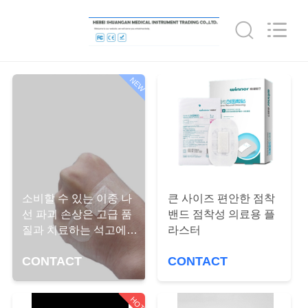
-
2026
Hebei
Shuangan
Medical
Instrument
Trading
Co.,
집
Ltd..
All
NEW
Rights
Reserved.
제
품
우
소비할 수 있는 이중 나
큰 사이즈 편안한 점착
선 파괴 손상은 고급 품
밴드 점착성 의료용 플
리
질과 치료하는 석고에게
라스터
상처를 입혔습니다
에
CONTACT
CONTACT
대
HOT